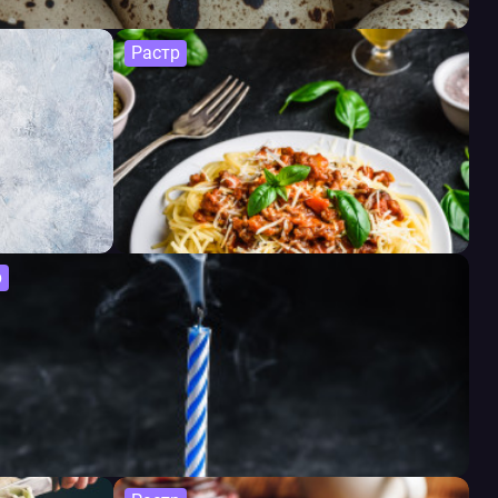
Растр
р