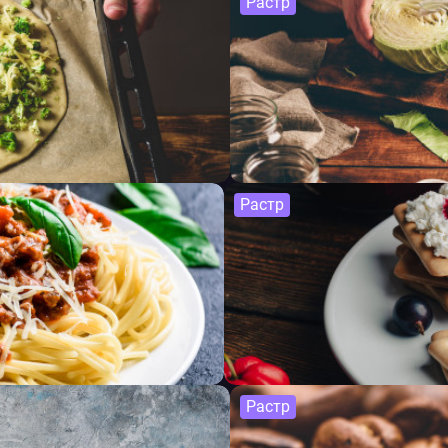
Растр
Растр
Растр