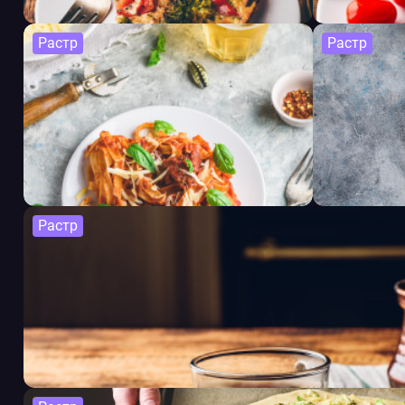
Растр
Растр
Растр