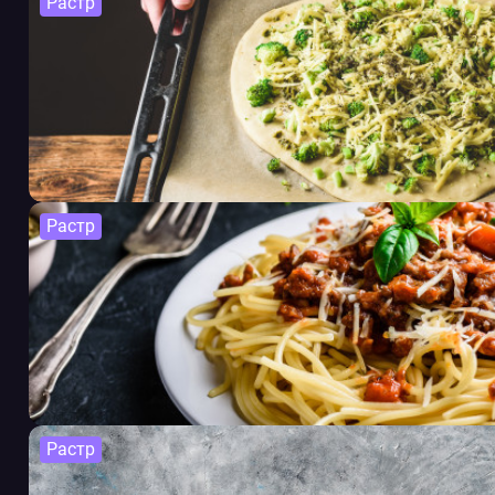
Растр
Растр
Растр