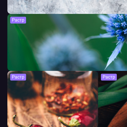
Растр
Растр
Растр