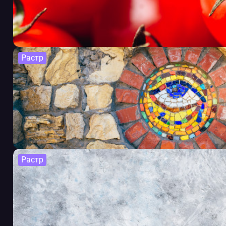
Растр
Растр