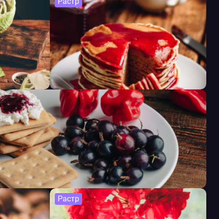
Растр
Растр