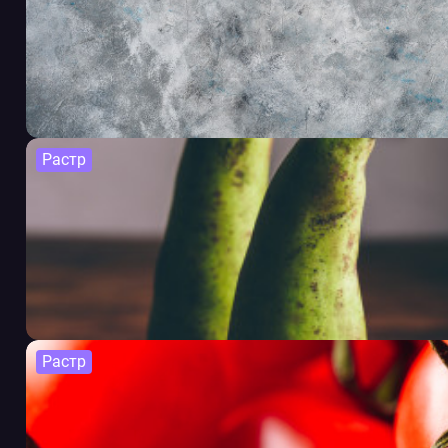
Растр
Растр