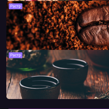
Растр
Растр