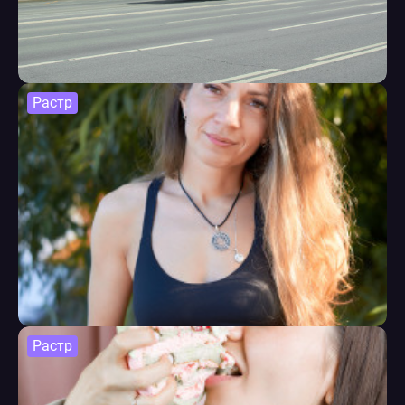
Растр
Растр