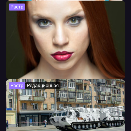
Растр
Растр
Редакционная