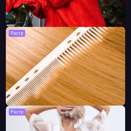
Растр
Растр