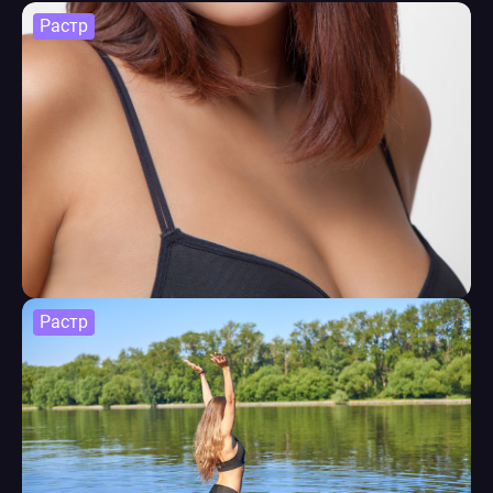
Растр
Растр