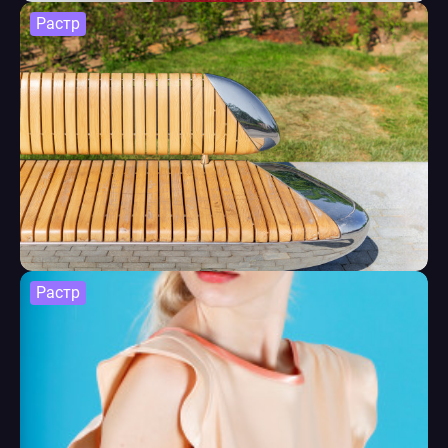
Растр
Растр