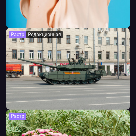
Растр
Редакционная
Растр