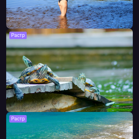
Растр
Растр