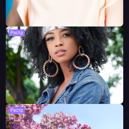
Растр
Растр