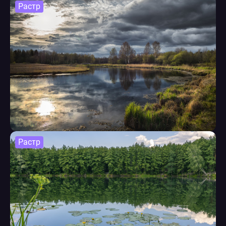
Растр
Растр