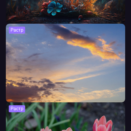
Растр
Растр