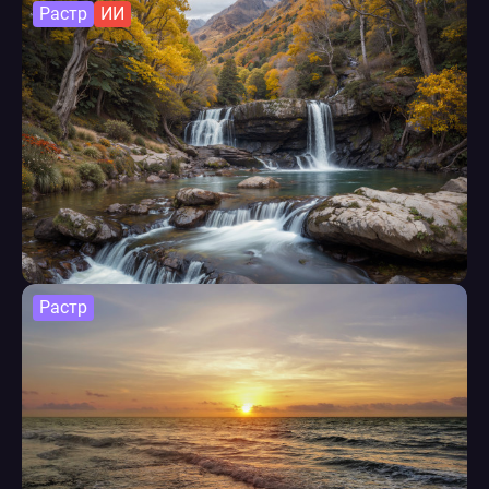
Растр
ИИ
Растр