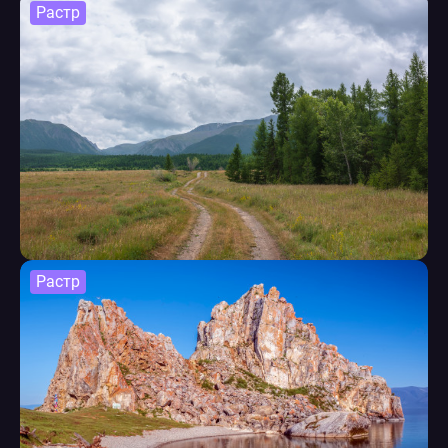
Растр
Растр