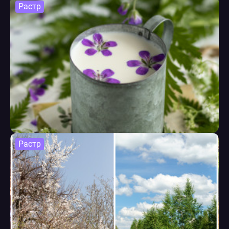
Растр
Растр