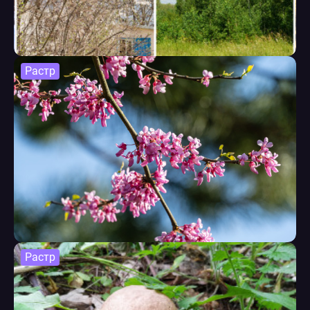
Растр
Растр