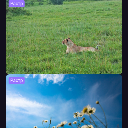
Растр
Растр