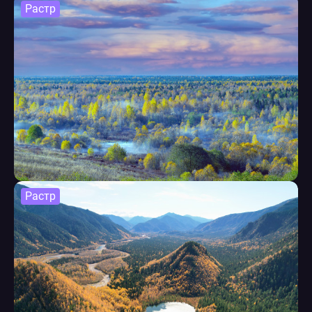
Растр
Растр