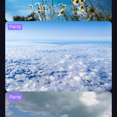
Растр
Растр