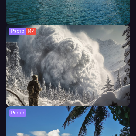
Растр
ИИ
Растр