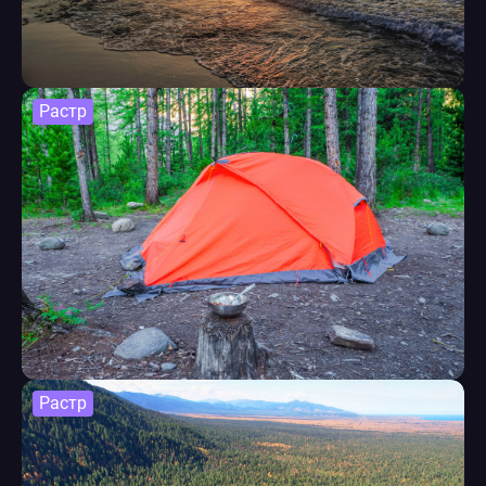
Растр
Растр