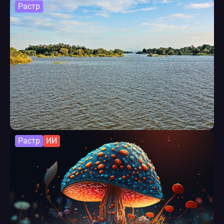
Растр
Растр
ИИ