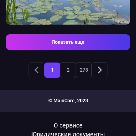
Показать еще
keyboard_arrow_left
keyboard_arrow_right
1
2
278
© MainCore, 2023
О сервисе
Юридические документы