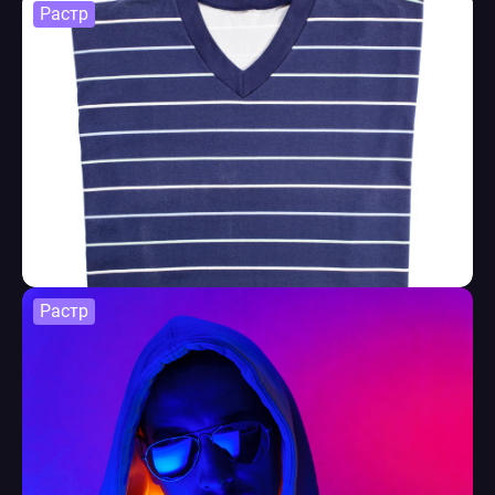
Растр
Растр