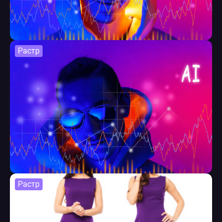
Растр
Растр