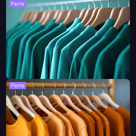
Растр
Растр