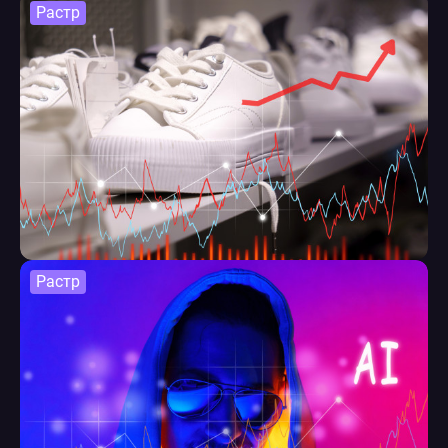
Растр
Растр