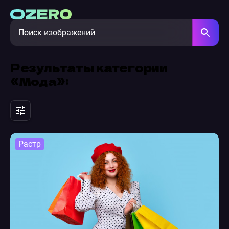
Результаты категории
«Мода»:
Растр