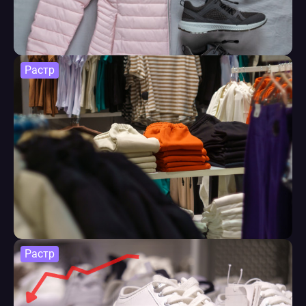
Растр
Растр