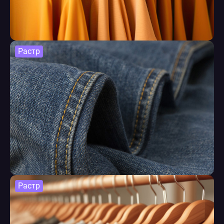
Растр
Растр