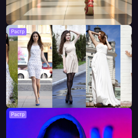
Растр
Растр