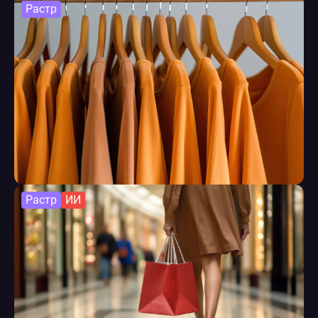
Растр
Растр
ИИ