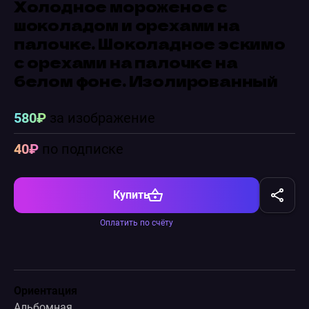
Холодное мороженое с
шоколадом и орехами на
палочке. Шоколадное эскимо
с орехами на палочке на
белом фоне. Изолированный
580₽
за изображение
40₽
по подписке
Купить
Оплатить по счёту
Ориентация
Альбомная