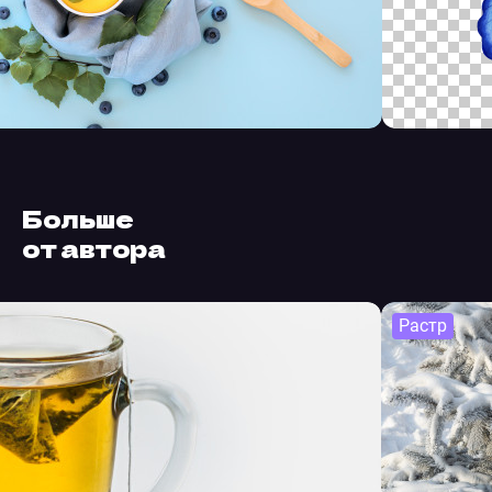
Больше
от автора
Растр