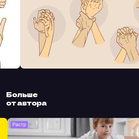
Больше
от автора
Растр