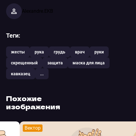
Alexandre.EKB
Теги:
жесты
рука
грудь
врач
руки
скрещенный
защита
маска для лица
кавказец
...
Похожие
изображения
Вектор