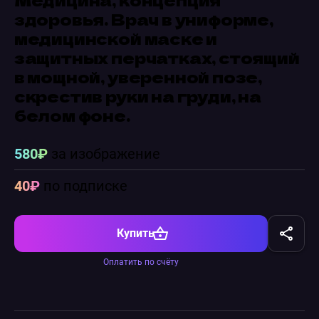
здоровья. Врач в униформе,
медицинской маске и
защитных перчатках, стоящий
в мощной, уверенной позе,
скрестив руки на груди, на
белом фоне.
580₽
за изображение
40₽
по подписке
Купить
Оплатить по счёту