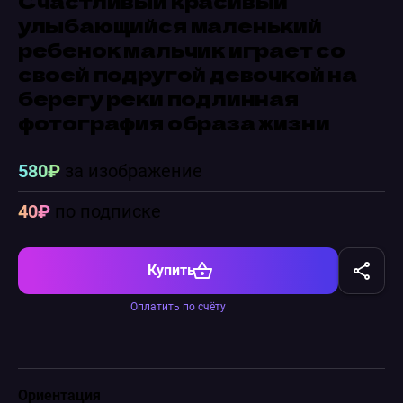
улыбающийся маленький
ребенок мальчик играет со
своей подругой девочкой на
берегу реки подлинная
фотография образа жизни
580₽
за изображение
40₽
по подписке
Купить
Оплатить по счёту
Ориентация