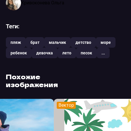
Кривоконева Ольга
Теги:
пляж
брат
мальчик
детство
море
ребенок
девочка
лето
песок
...
Похожие
изображения
Вектор