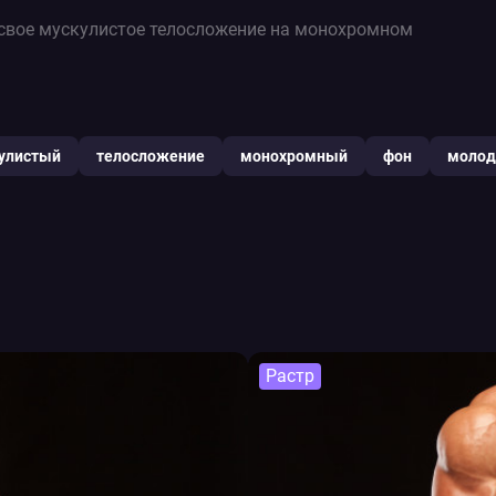
свое мускулистое телосложение на монохромном
улистый
телосложение
монохромный
фон
молод
Растр