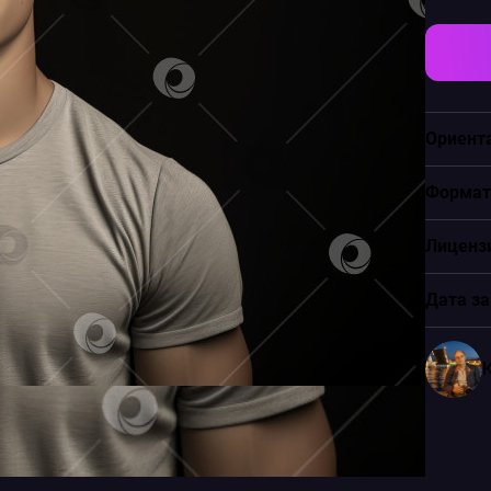
Ориент
Формат
Лиценз
Дата за