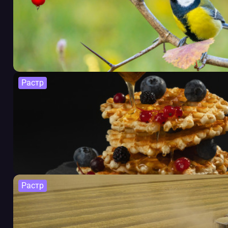
Растр
Растр