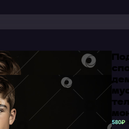
По
сп
де
му
тел
мо
580₽
з