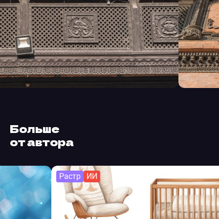
Больше
от автора
Растр
ИИ