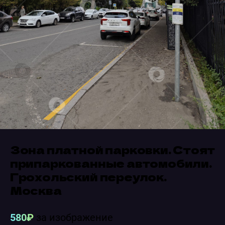
Зона платной парковки. Стоят
припаркованные автомобили.
Грохольский переулок.
Москва
580₽
за изображение