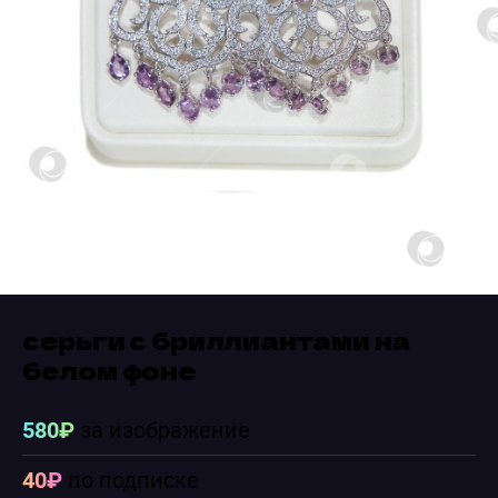
серьги с бриллиантами на
белом фоне
580₽
за изображение
40₽
по подписке