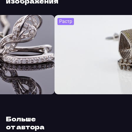
изображения
Растр
Больше
от автора