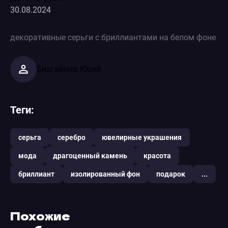
30.08.2024
декоративные серьги с бриллиантами на белом фоне
Бизгаймер Юрий
Теги:
серьга
серебро
ювелирные украшения
мода
драгоценный камень
красота
бриллиант
изолированный фон
подарок
...
Похожие