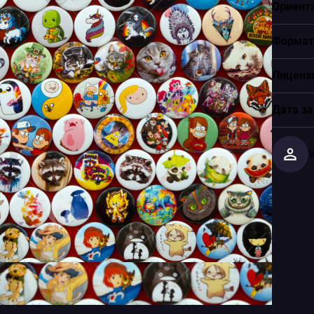
Ориент
Формат
Лиценз
Дата за