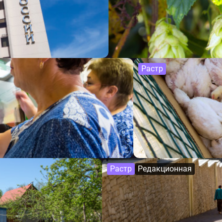
Растр
Растр
Редакционная