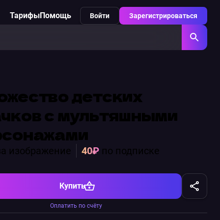
Тарифы
Помощь
Войти
Зарегистрироваться
ожество детских
ачков с мультяшными
рсонажами
а изображение
40₽
по подписке
Купить
Оплатить по счёту