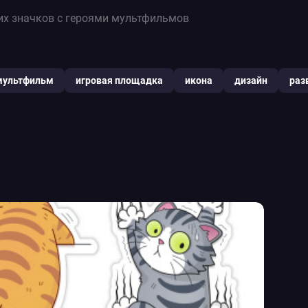
ких значков с героями мультфильмов
мультфильм
игровая площадка
икона
дизайн
раз