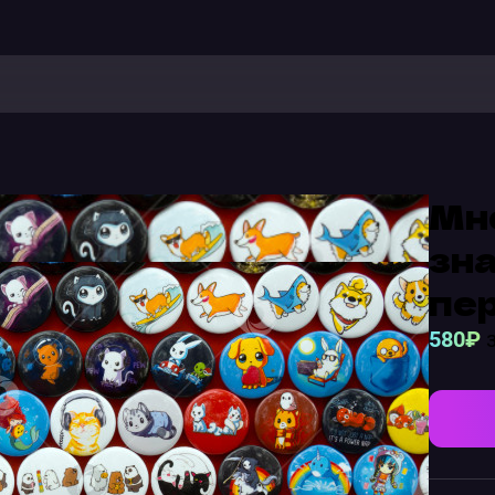
Мн
зн
пе
580₽
з