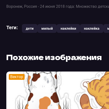
Воронеж, Россия - 24 июня 2018 года: Множество детс
Теги:
дети
милый
наклейки
наклейка
Похожие изображения
Вектор