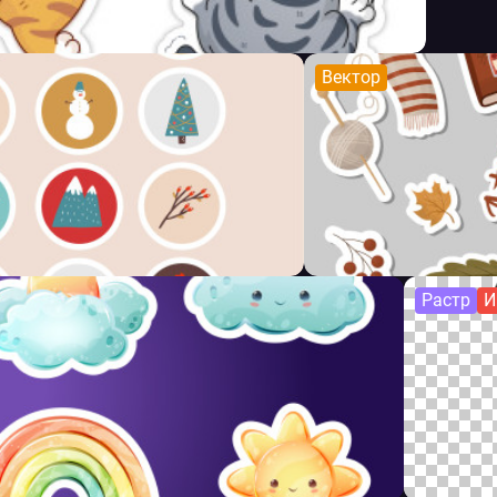
Вектор
Растр
И