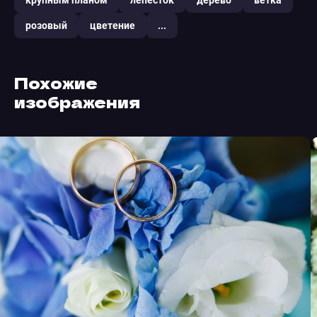
крупным планом
лепесток
дерево
ветка
розовый
цветение
...
Похожие
изображения