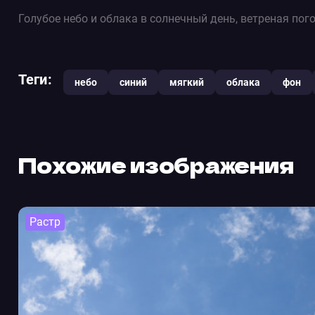
Голубое небо и облака в солнечный день, ветреная пог
Теги:
небо
синий
мягкий
облака
фон
Похожие изображения
Растр