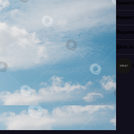
Ориент
Формат
Лиценз
Дата за
S