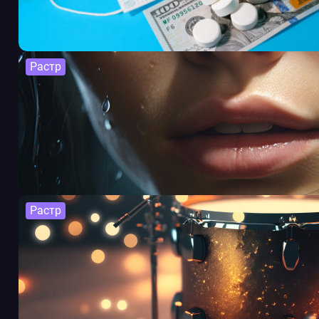
Растр
Растр