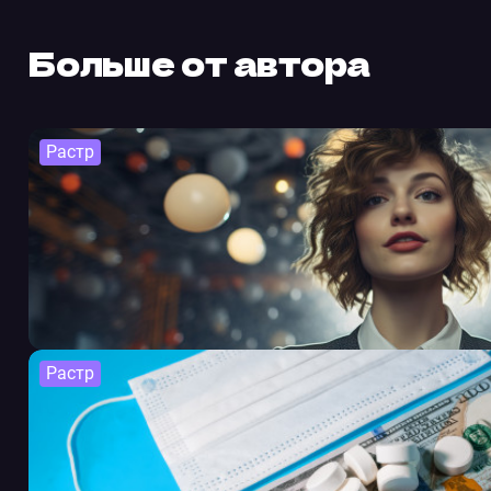
Больше от автора
Растр
Растр