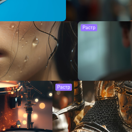
Растр
Растр