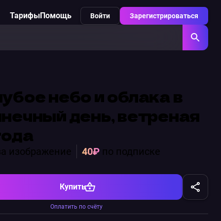
Тарифы
Помощь
Войти
Зарегистрироваться
убое небо и облака в
нечный день, ветреная
года
а изображение
40₽
по подписке
Купить
Оплатить по счёту