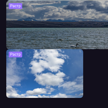
Растр
Растр