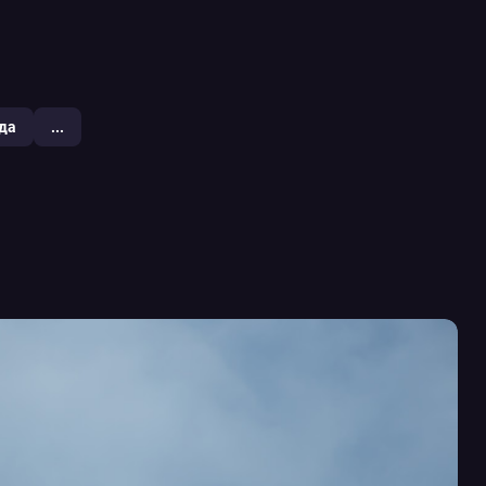
да
...