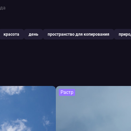
ода
красота
день
пространство для копирования
приро
Растр