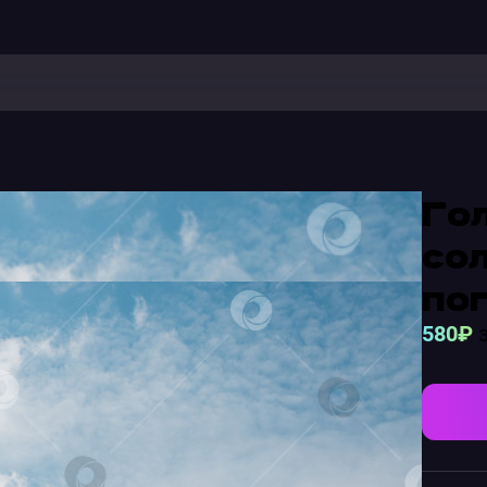
Гол
сол
по
580₽
з