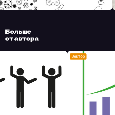
Больше
от автора
Вектор