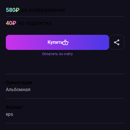
580₽
за изображение
40₽
по подписке
Купить
Оплатить по счёту
Ориентация
Альбомная
Формат
eps