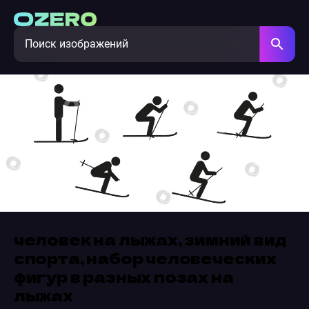
человек на лыжах, зимний вид
спорта, набор человеческих
фигур в разных позах на
лыжах