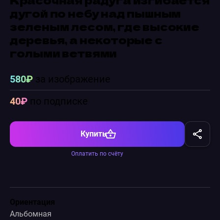
дугой по небу над пышным
зеленым лесом, где высокие
деревья, а некоторые с
голыми ветвями
580₽
за изображение
40₽
по подписке
Купить
Оплатить по счёту
Ориентация
Альбомная