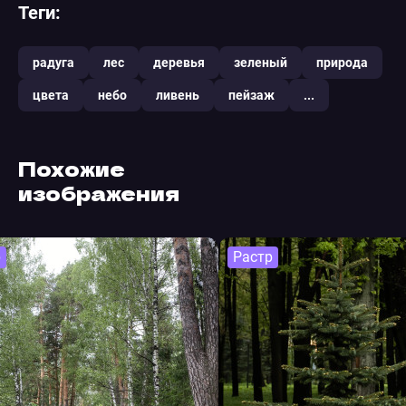
Теги:
радуга
лес
деревья
зеленый
природа
цвета
небо
ливень
пейзаж
...
Похожие
изображения
р
Растр