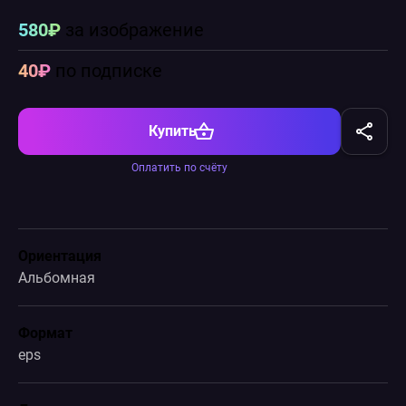
580₽
за изображение
40₽
по подписке
Купить
Оплатить по счёту
Ориентация
Альбомная
Формат
eps