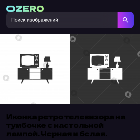
Иконка ретро телевизора на
тумбочке с настольной
лампой. Черная и белая.