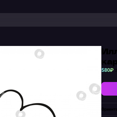
Илл
ка
580₽
з
Ориент