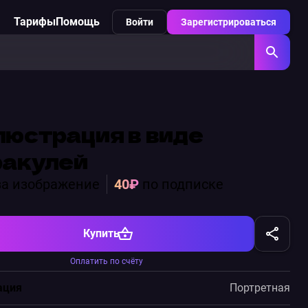
Тарифы
Помощь
Войти
Зарегистрироваться
юстрация в виде
ракулей
а изображение
40₽
по подписке
Купить
Оплатить по счёту
ация
Портретная