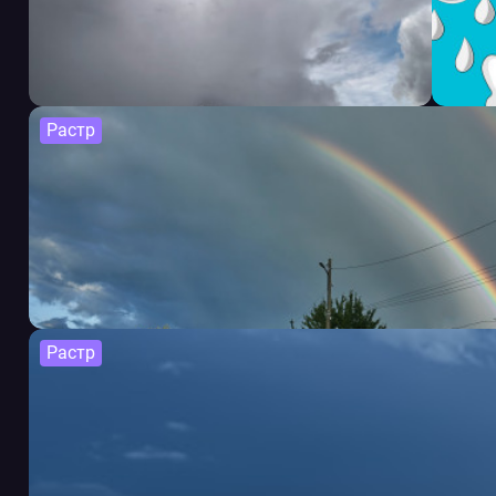
Растр
Растр