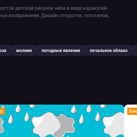
остой детский рисунок неба в виде каракулей.
ное изображение. Дизайн открыток, логотипов,
оза
молния
погодные явления
печальное облако
ор
Ве