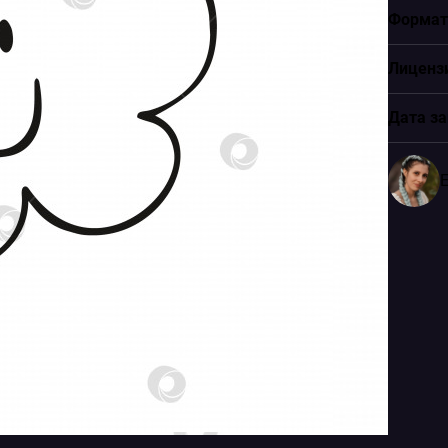
Формат
Лиценз
Дата за