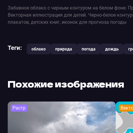
Забавное облако с черным контуром на белом фоне. Пр
Векторная иллюстрация для детей. Черно-белое контур
плакатов, детских книг, иконок для прогноза погоды
Теги:
облако
природа
погода
дождь
гр
Похожие изображения
Растр
Вект