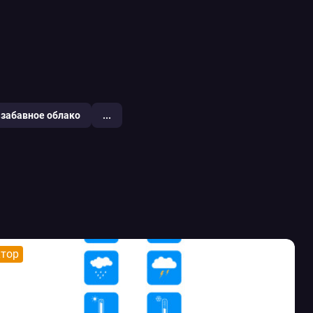
забавное облако
...
ктор