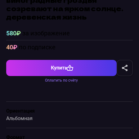
созревают на ярком солнце.
деревенская жизнь
580₽
за изображение
40₽
по подписке
Купить
Оплатить по счёту
Ориентация
Альбомная
Формат