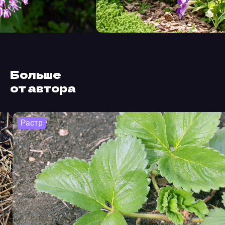
Больше
от автора
Растр