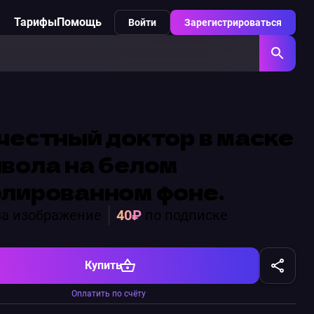
Тарифы
Помощь
Войти
Зарегистрироваться
честный доктор в маске
вола на белом
лированном фоне.
а изображение
40₽
по подписке
Купить
Оплатить по счёту