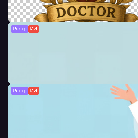
Растр
ИИ
Растр
ИИ