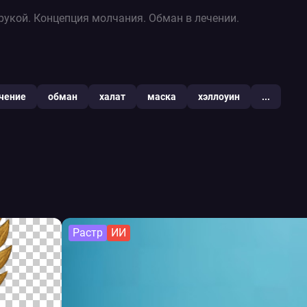
рукой. Концепция молчания. Обман в лечении.
чение
обман
халат
маска
хэллоуин
...
Растр
ИИ