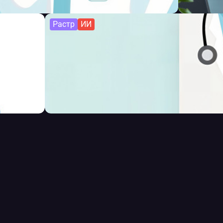
Растр
ИИ