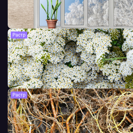
Растр
Растр