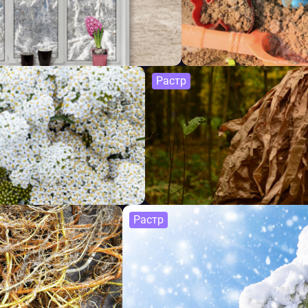
Растр
Растр