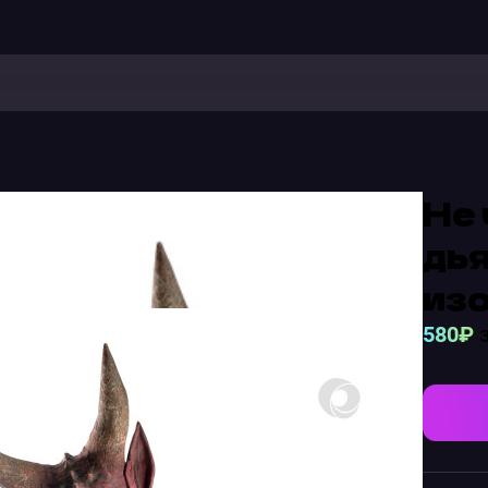
Не 
дья
изо
580₽
з