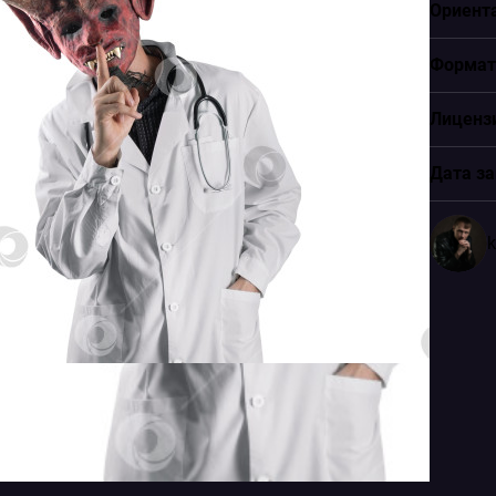
Ориент
Формат
Лиценз
Дата за