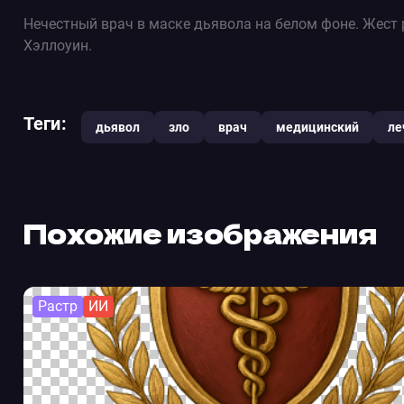
Нечестный врач в маске дьявола на белом фоне. Жест 
Хэллоуин.
Теги:
дьявол
зло
врач
медицинский
ле
Похожие изображения
Растр
ИИ