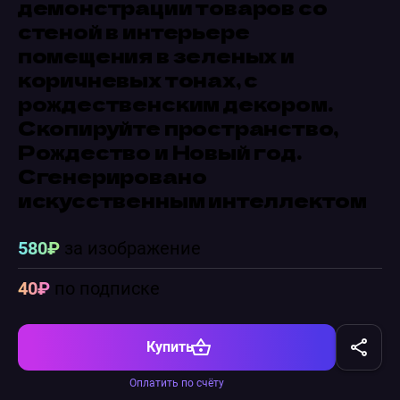
демонстрации товаров со
стеной в интерьере
помещения в зеленых и
коричневых тонах, с
рождественским декором.
Скопируйте пространство,
Рождество и Новый год.
Сгенерировано
искусственным интеллектом
580₽
за изображение
40₽
по подписке
Купить
Оплатить по счёту