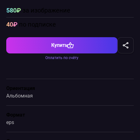
580₽
за изображение
40₽
по подписке
Купить
Оплатить по счёту
Ориентация
Альбомная
Формат
eps