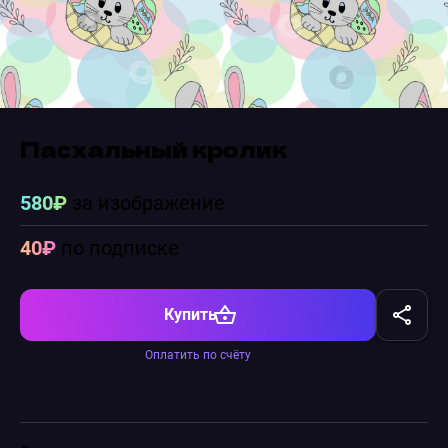
Пасхальный кролик
580₽
за изображение
40₽
по подписке
Купить
Оплатить по счёту