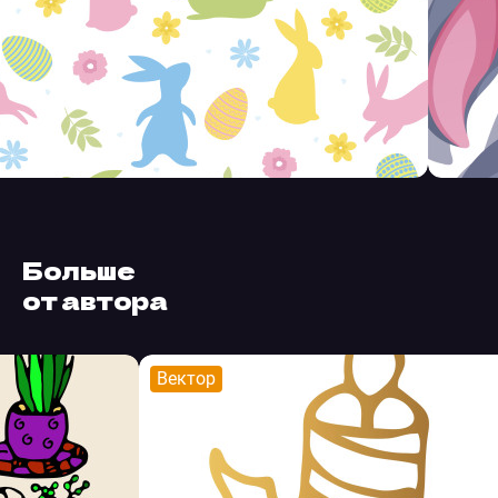
Больше
от автора
Вектор