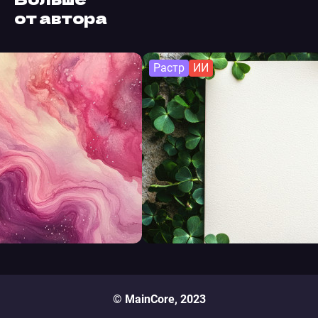
от автора
Растр
ИИ
© MainCore, 2023