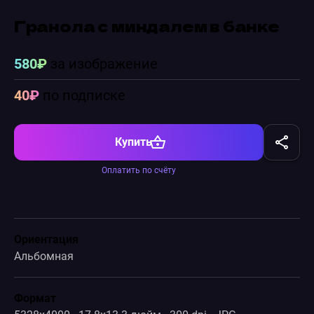
Гранола с миндалем в банке
580₽
за изображение
40₽
по подписке
Купить
Оплатить по счёту
Ориентация
Альбомная
Формат