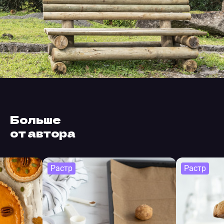
Больше
от автора
Растр
Растр