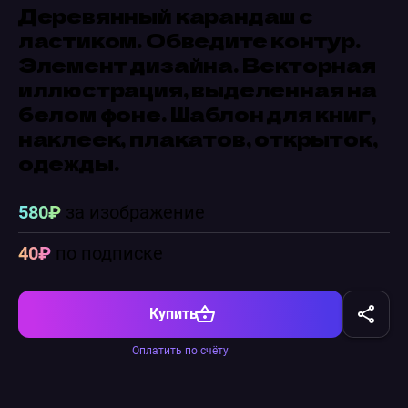
Деревянный карандаш с
ластиком. Обведите контур.
Элемент дизайна. Векторная
иллюстрация, выделенная на
белом фоне. Шаблон для книг,
наклеек, плакатов, открыток,
одежды.
580₽
за изображение
40₽
по подписке
Купить
Оплатить по счёту