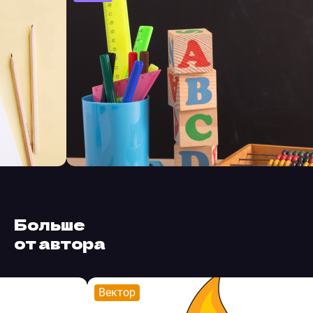
Больше
от автора
Вектор