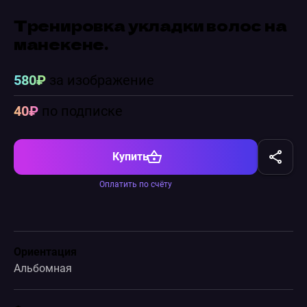
Тренировка укладки волос на
манекене.
580₽
за изображение
40₽
по подписке
Купить
Оплатить по счёту
Ориентация
Альбомная