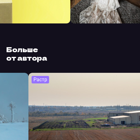
Больше
от автора
Растр