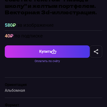
школу" и желтым портфелем.
Векторная 3d-иллюстрация.
580₽
за изображение
40₽
по подписке
Купить
Оплатить по счёту
Ориентация
Альбомная
Формат