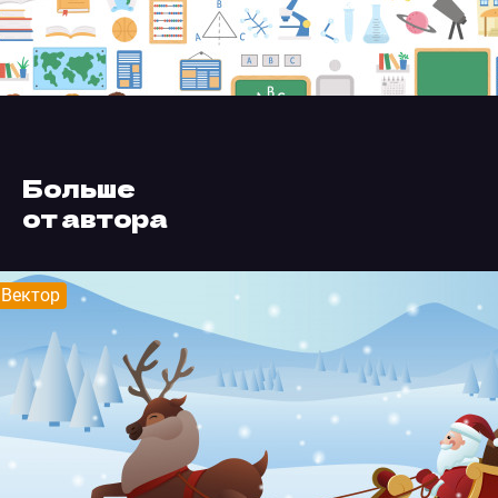
Больше
от автора
Вектор