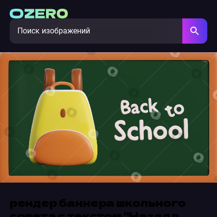
рендер баннера школьного
совета с текстом "Назад в