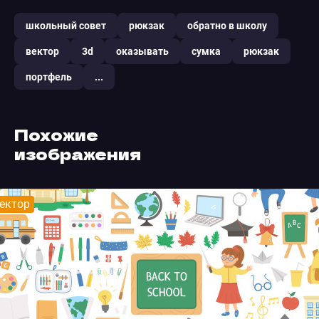
школьный совет
рюкзак
обратно в школу
вектор
3d
оказывать
сумка
рюкзак
портфель
...
Похожие
изображения
ектор