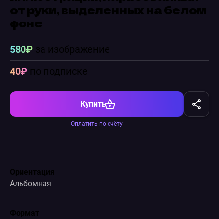
от руки, выделенных на белом
фоне
580₽
за изображение
40₽
по подписке
Купить
Оплатить по счёту
Ориентация
Альбомная
Формат