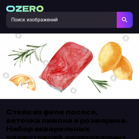
Стейк из филе лосося,
веточка лимона и розмарина.
Набор акварельных
иллюстраций, нарисованных