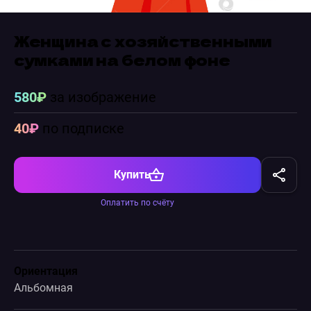
Женщина с хозяйственными
сумками на белом фоне
580₽
за изображение
40₽
по подписке
Купить
Оплатить по счёту
Ориентация
Альбомная