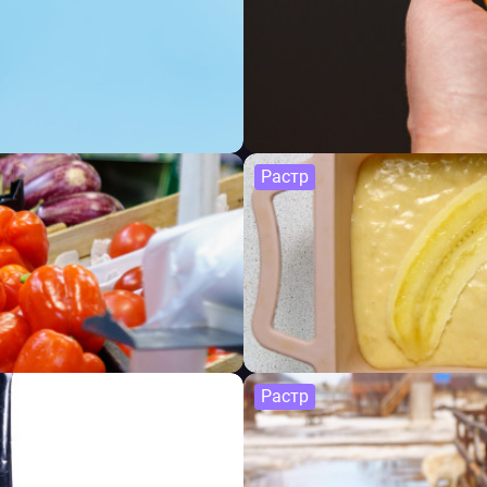
Растр
Растр