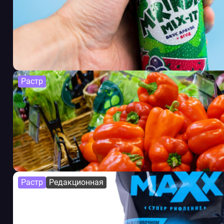
Растр
Растр
Редакционная