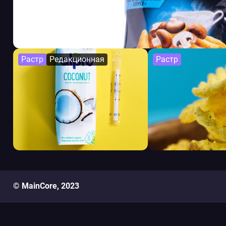
Растр
Редакционная
Растр
© MainCore, 2023