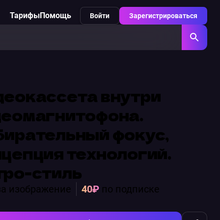
Тарифы
Помощь
Войти
Зарегистрироваться
деокассета внутри
деомагнитофона.
бирательный фокус,
цепция технологий.
тро-стиль
а изображение
40₽
по подписке