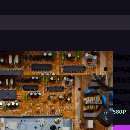
Ви
ви
Из
кон
Ре
580₽
з