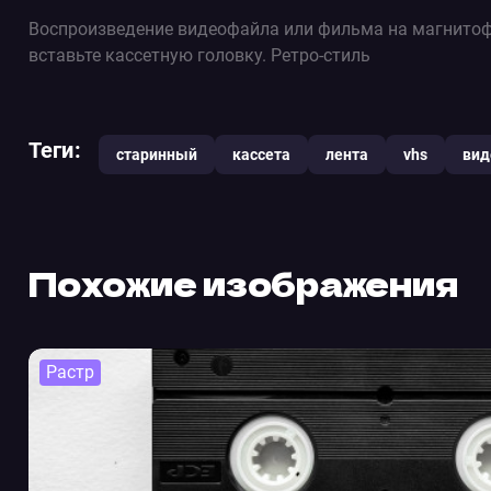
Воспроизведение видеофайла или фильма на магнитоф
вставьте кассетную головку. Ретро-стиль
Теги:
старинный
кассета
лента
vhs
вид
Похожие изображения
Растр