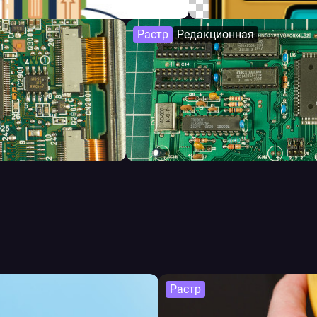
Растр
Редакционная
Растр