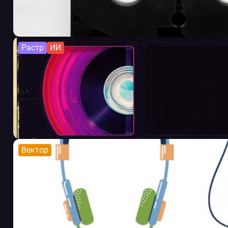
Растр
ИИ
Вектор