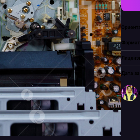
Ориент
Формат
Лиценз
Дата за