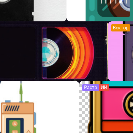
Вектор
Растр
ИИ