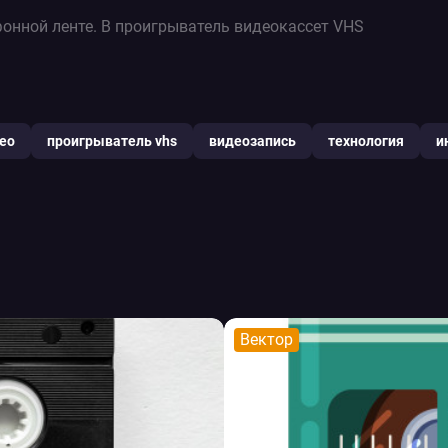
онной ленте. В проигрыватель видеокассет VHS
ео
проигрыватель vhs
видеозапись
технология
и
Вектор