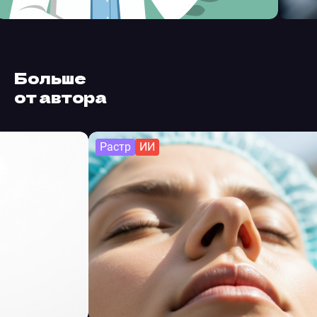
Больше
от автора
Растр
ИИ