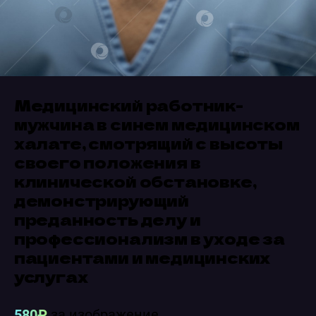
Медицинский работник-
мужчина в синем медицинском
халате, смотрящий с высоты
своего положения в
клинической обстановке,
демонстрирующий
преданность делу и
профессионализм в уходе за
пациентами и медицинских
услугах
580₽
за изображение