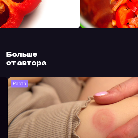
Больше
от автора
Растр