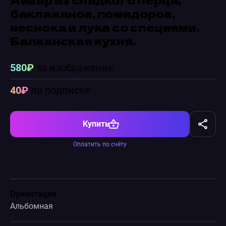
баклажанов, помидоров,
чеснока и лука со специями.
Балканская кухня.
580₽
за изображение
40₽
по подписке
Купить
Оплатить по счёту
Ориентация
Альбомная