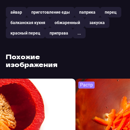
айвар
приготовление еды
паприка
перец
балканская кухня
обжаренный
закуска
красный перец
приправа
...
Похожие
изображения
Растр