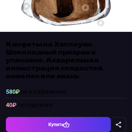
Конфеты на Хэллоуин.
Шоколадный призрак в
упаковке. Акварельная
иллюстрация сладостей.
кошелек или жизнь
580₽
за изображение
40₽
по подписке
Купить