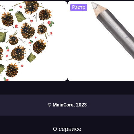
Растр
© MainCore, 2023
О сервисе