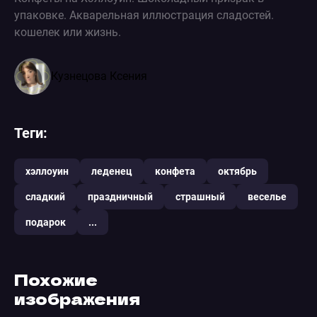
упаковке. Акварельная иллюстрация сладостей.
кошелек или жизнь.
Кузнецова Ксения
Теги:
хэллоуин
леденец
конфета
октябрь
сладкий
праздничный
страшный
веселье
подарок
...
Похожие
изображения