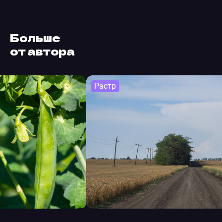
Больше
от автора
Растр