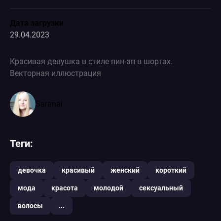
Дата загрузки
29.04.2023
Красивая девушка в стиле пин-ап в шортах.
Векторная иллюстрация
Saranai
Теги:
девочка
красивый
женский
короткий
мода
красота
молодой
сексуальный
волосы
...