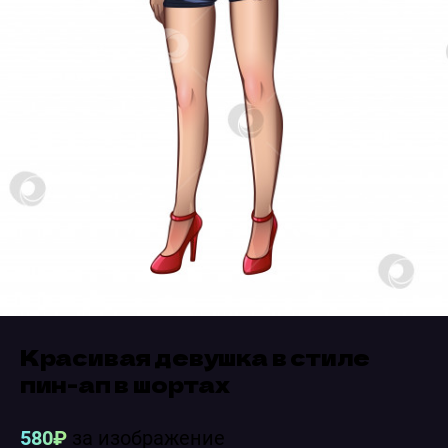
Красивая девушка в стиле
пин-ап в шортах
580₽
за изображение