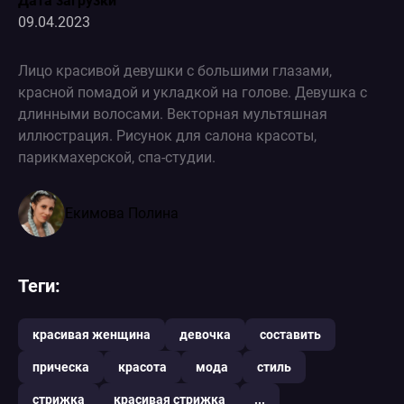
Дата загрузки
09.04.2023
Лицо красивой девушки с большими глазами,
красной помадой и укладкой на голове. Девушка с
длинными волосами. Векторная мультяшная
иллюстрация. Рисунок для салона красоты,
парикмахерской, спа-студии.
Екимова Полина
Теги:
красивая женщина
девочка
составить
прическа
красота
мода
стиль
стрижка
красивая стрижка
...