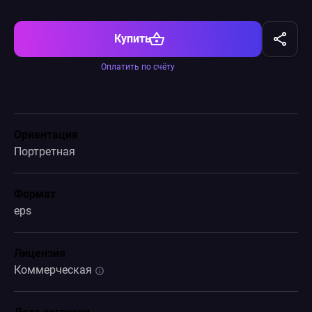
Купить
Оплатить по счёту
Ориентация
Портретная
Формат
eps
Лицензия
Коммерческая