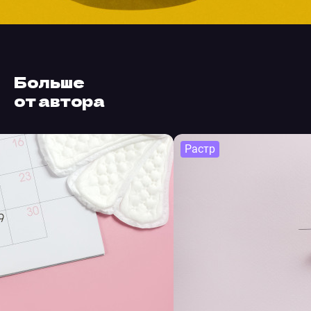
Больше
от автора
Растр