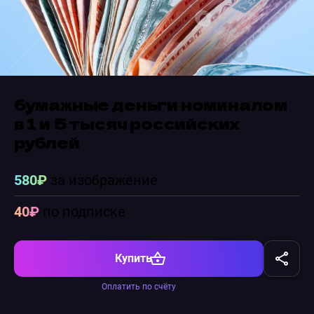
бумажные деньги номиналом
в 1 и 5 тысяч российских
рублей
580₽
за изображение
40₽
по подписке
Купить
Оплатить по счёту