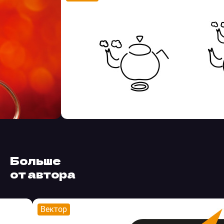
Больше
от автора
Вектор