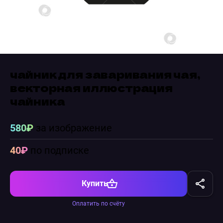
чайник для заваривания чая,
векторная иллюстрация
чайника
580₽
за изображение
40₽
по подписке
Купить
Оплатить по счёту