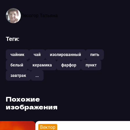
Лесогор Татьяна
Теги:
чайник
чай
изолированный
пить
белый
керамика
фарфор
пункт
завтрак
...
Похожие
изображения
Вектор