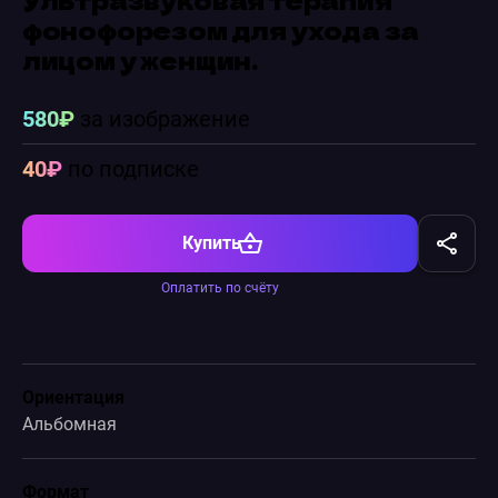
фонофорезом для ухода за
лицом у женщин.
580₽
за изображение
40₽
по подписке
Купить
Оплатить по счёту
Ориентация
Альбомная
Формат