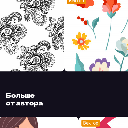
Вектор
Больше
от автора
Вектор