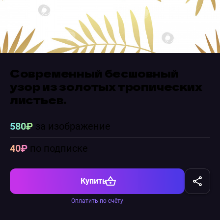
Современный бесшовный
узор из золотых тропических
листьев.
580₽
за изображение
40₽
по подписке
Купить
Оплатить по счёту