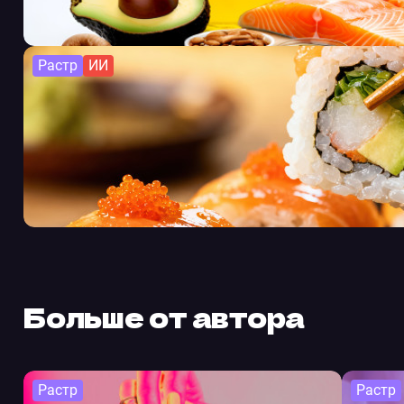
Растр
ИИ
Больше от автора
Растр
Растр