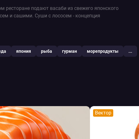
ком ресторане подают васаби из свежего японского
осем и сашими. Суши с лососем - концепция
еда
япония
рыба
гурман
морепродукты
...
Вектор