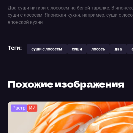
Два суши нигири с лососем на белой тарелке. В японс
суши с лососем. Японская кухня, например, суши с лос
японской кухни
Теги:
суши с лососем
суши
лосось
два
Похожие изображения
Растр
ИИ