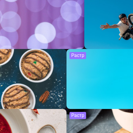
Растр
Растр