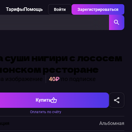
Тарифы
Помощь
Войти
Зарегистрироваться
 суши нигири с лососем
понском ресторане
а изображение
40₽
по подписке
Купить
Оплатить по счёту
ация
Альбомная