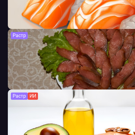
Растр
Растр
ИИ