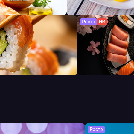
Растр
ИИ
Растр