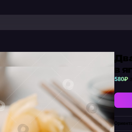
Два
в я
580₽
з
Ориент