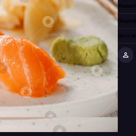
Формат
Лиценз
Дата за