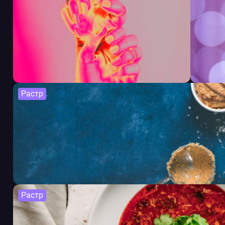
Растр
Растр