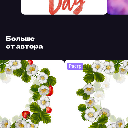
Больше
от автора
Растр