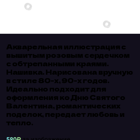
Акварельная иллюстрация с
вышитым розовым сердечком
с обтрепанными краями.
Нашивка. Нарисована вручную
в стиле 80-х, 90-х годов.
Идеально подходит для
оформления ко Дню Святого
Валентина, романтических
поделок, передает любовь и
тепло.
580₽
за изображение