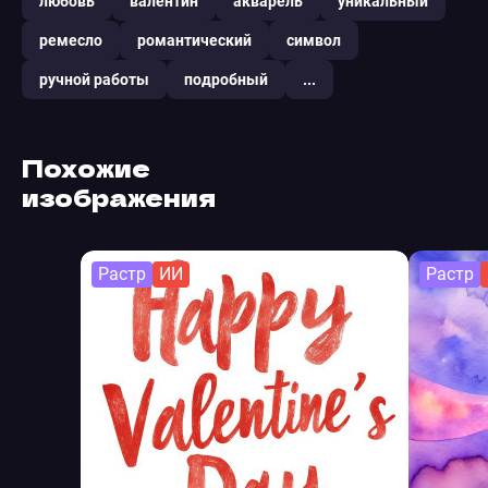
любовь
валентин
акварель
уникальный
ремесло
романтический
символ
ручной работы
подробный
...
Похожие
изображения
Растр
ИИ
Растр