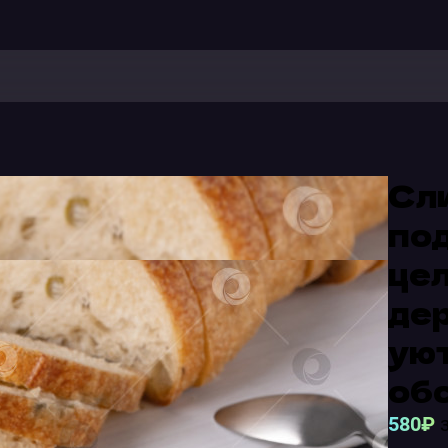
Сл
под
цел
дер
ую
об
580₽
з