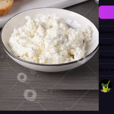
Ориент
Формат
Лиценз
Дата за