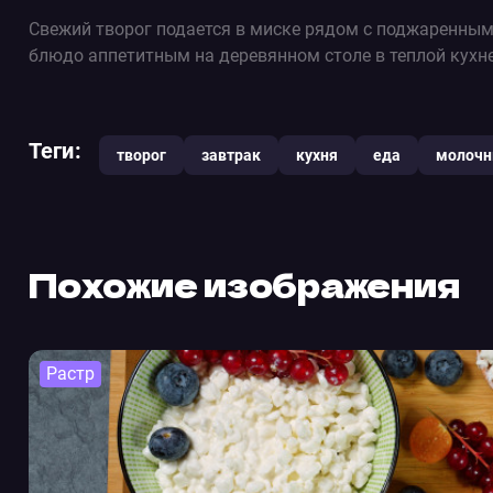
Свежий творог подается в миске рядом с поджаренным
блюдо аппетитным на деревянном столе в теплой кухне
Теги:
творог
завтрак
кухня
еда
молоч
Похожие изображения
Растр