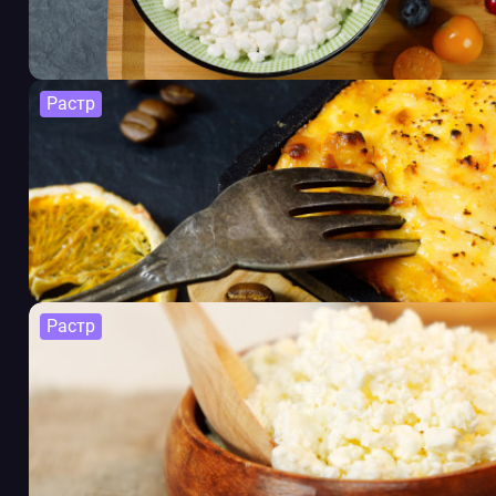
Растр
Растр