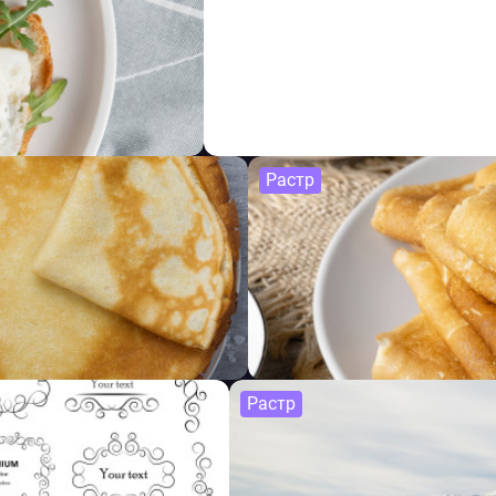
Растр
Растр