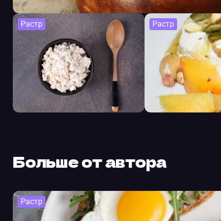
Растр
Растр
Больше от автора
Растр