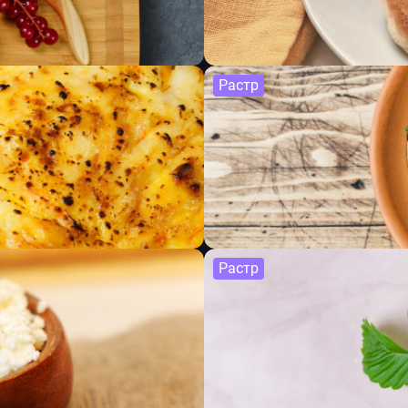
Растр
Растр