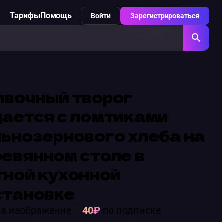
Тарифы
Помощь
Войти
Зарегистрироваться
ивочный творог
ается с ломтиками
ьнозернового хлеба на
евянном столе в
тной кухонной
становке
а изображение
40₽
по подписке