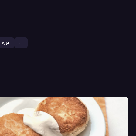
еда
...