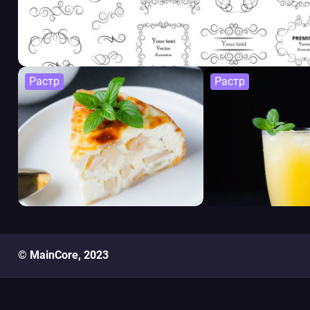
Растр
Растр
© MainCore, 2023