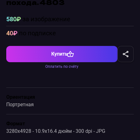
похода. 4803
580₽
за изображение
40₽
по подписке
Купить
Оплатить по счёту
Ориентация
Портретная
Формат
3280x4928 - 10.9x16.4 дюйм - 300 dpi - JPG