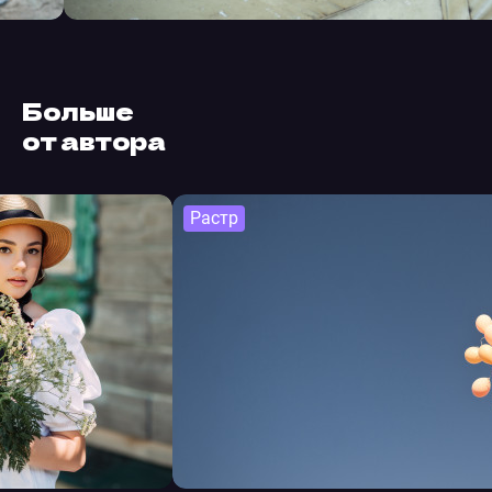
Больше
от автора
Растр