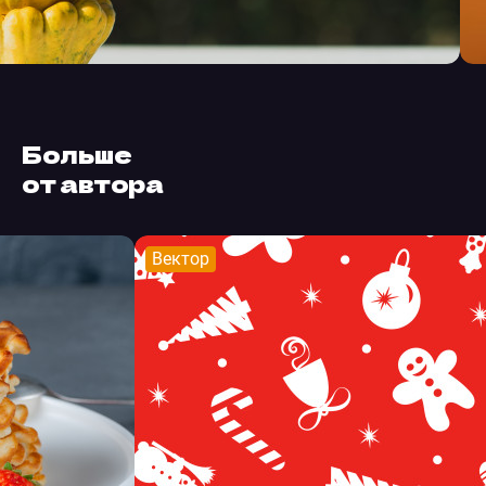
Больше
от автора
Вектор