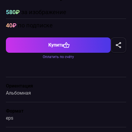
580₽
за изображение
40₽
по подписке
Купить
Оплатить по счёту
Ориентация
Альбомная
Формат
eps