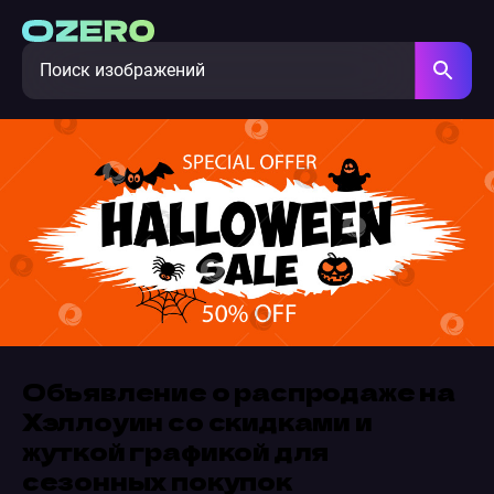
Объявление о распродаже на
Хэллоуин со скидками и
жуткой графикой для
сезонных покупок