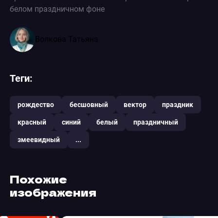
белом праздничном фоне
Волкова Татьяна
Теги:
рождество
бесшовный
вектор
праздник
красный
синий
белый
праздничный
змеевидный
...
Похожие
изображения