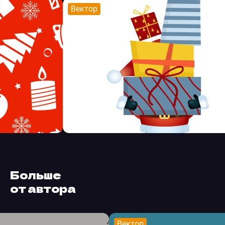
Вектор
Больше
от автора
Вектор