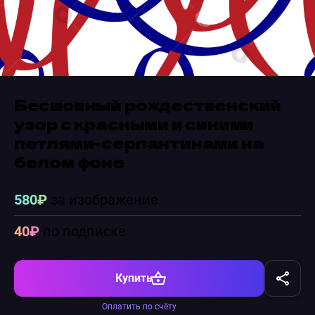
Бесшовный рождественский
узор с красными и синими
петлями-серпантинами на
белом фоне
580₽
за изображение
40₽
по подписке
Купить
Оплатить по счёту