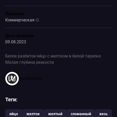
Лицензия
Коммерческая
Дата загрузки
09.08.2023
Белое разбитое яйцо с желтком в белой тарелке.
Малая глубина резкости
VladAntonov
Теги:
яйцо
желток
желтый
сломанный
весь