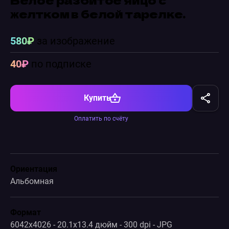
желтком в белой тарелке.
580₽
за изображение
40₽
по подписке
Купить
Оплатить по счёту
Ориентация
Альбомная
Формат
6042x4026 - 20.1x13.4 дюйм - 300 dpi - JPG