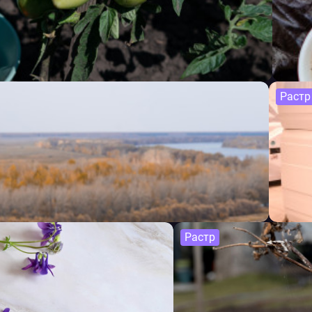
Растр
Растр