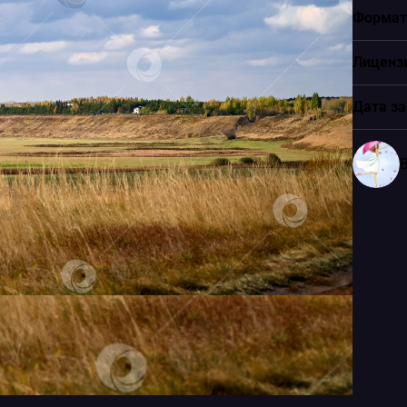
Формат
Лиценз
Дата за