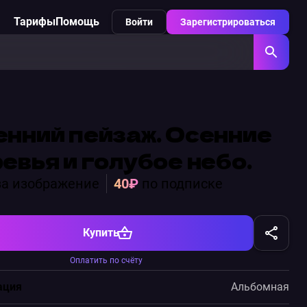
Тарифы
Помощь
Войти
Зарегистрироваться
нний пейзаж. Осенние
евья и голубое небо.
а изображение
40₽
по подписке
Купить
Оплатить по счёту
ация
Альбомная