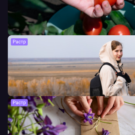
Растр
Растр