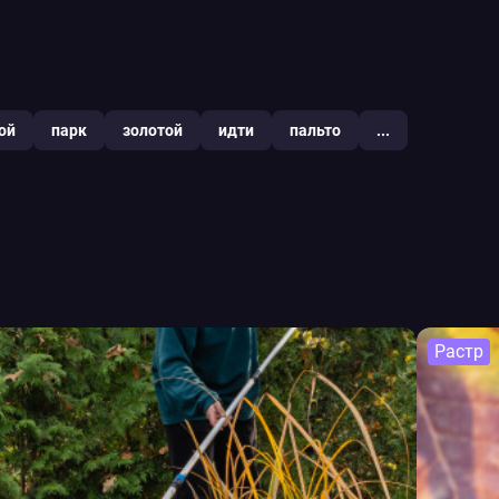
ой
парк
золотой
идти
пальто
...
Растр