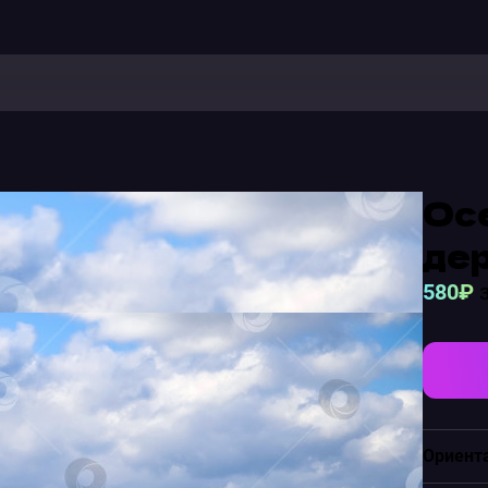
Осе
дер
580₽
з
Ориент